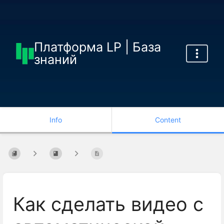
Платформа LP | База
знаний
Info
Content
Как сделать видео с