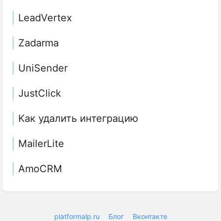
LeadVertex
Zadarma
UniSender
JustClick
Kак удалить интеграцию
MailerLite
AmoCRM
platformalp.ru
Блог
Вконтакте