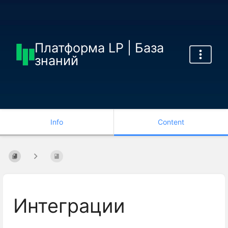
Платформа LP | База
знаний
Info
Content
Интеграции