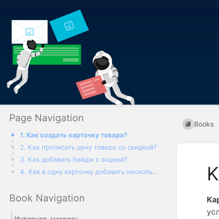
Page Navigation
Books
1. Как создать карточку товара?
2. Как прописать цену товара со скидкой?
3. Как добавить бейдж с акцией?
K
4. Как в одну карточку добавить несколько вариантов товара?
Book Navigation
Ка
ус
Интернет-магазин