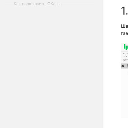
Kак подключить ЮKassa
1
Шаг
га