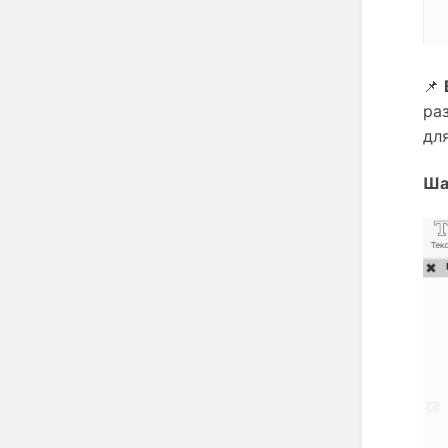
📌 
ра
дл
Ша