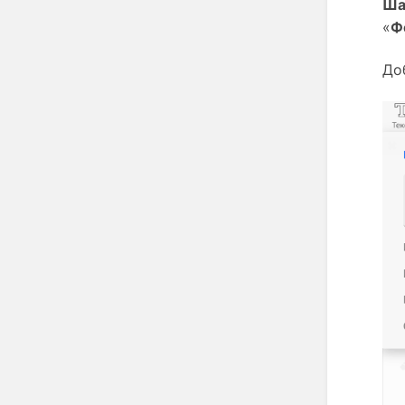
Ша
«
Ф
До