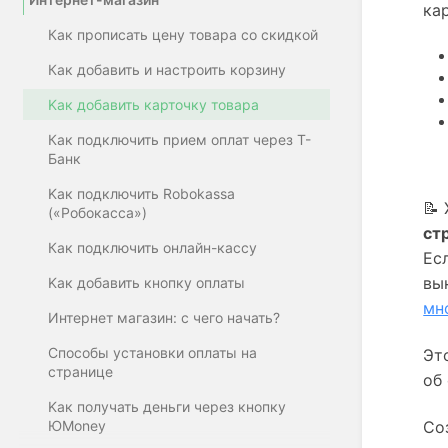
ка
Как прописать цену товара со скидкой
Как добавить и настроить корзину
Kак добавить карточку товара
Как подключить прием оплат через Т-
Банк
Kак подключить Robokassa
📝
(«Робокасса»)
ст
Как подключить онлайн-кассу
Ес
Kак добавить кнопку оплаты
мн
Интернет магазин: с чего начать?
Cпособы установки оплаты на
Эт
странице
об
Kак получать деньги через кнопку
ЮMoney
Со