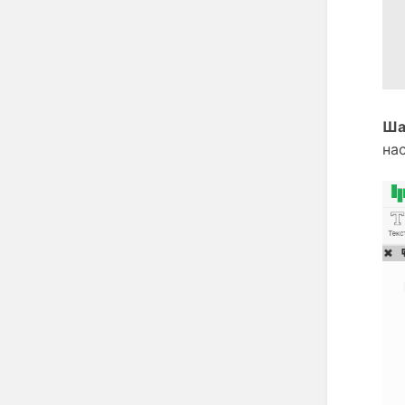
Ша
на