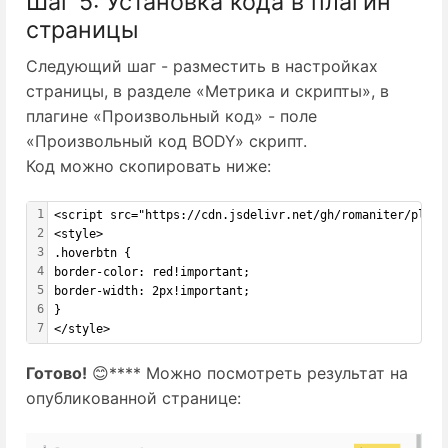
Шаг 5: Установка кода в плагин
страницы
Следующий шаг - разместить в настройках
страницы, в разделе «Метрика и скрипты», в
плагине «Произвольный код» - поле
«Произвольный код BODY» скрипт.
Код можно скопировать ниже:
1
<script src="https://cdn.jsdelivr.net/gh/romaniter/plp-c
2
<style>  
3
.hoverbtn {  
4
border-color: red!important;  
5
border-width: 2px!important;  
6
}  
7
</style>
Готово!
 😊**** Можно посмотреть результат на 
опубликованной странице: