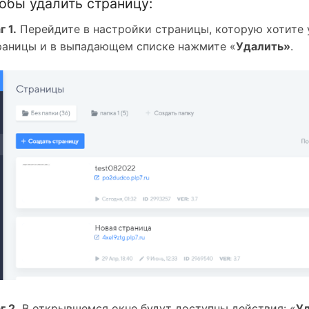
обы удалить страницу:
 1.
 Перейдите в настройки страницы, которую хотите у
раницы и в выпадающем списке нажмите «
Удалить»
.
г 2.
 В открывшемся окне будут доступны действия: «
Уд