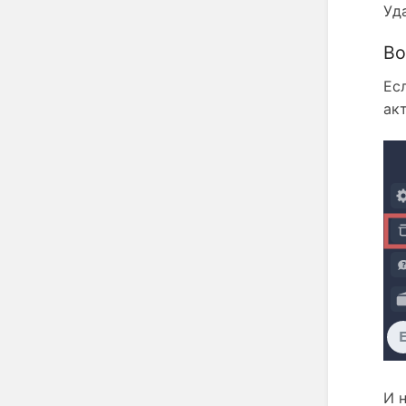
Уд
Во
Ес
ак
И 