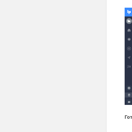
Го
Enter