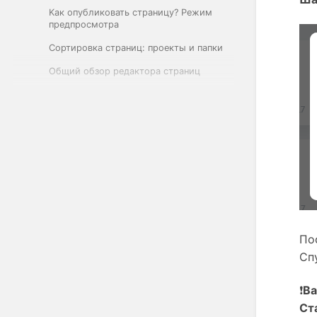
Kак опубликовать страницу? Режим
предпросмотра
Cортировка страниц: проекты и папки
Общий обзор редактора страниц
По
Сп
❗
Ва
Ст