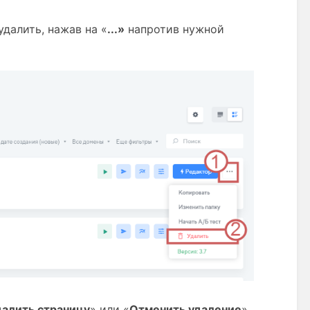
далить, нажав на «
...»
 напротив нужной 
алить страницу
» или «
Отменить удаление
».