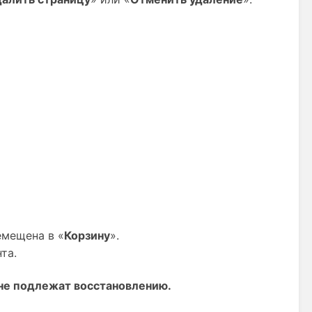
емещена в «
Корзину
».
та.
 не подлежат восстановлению.