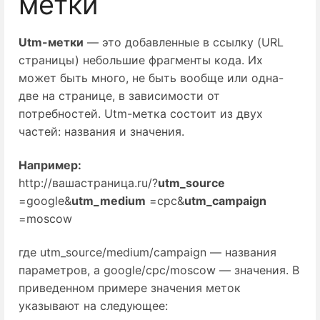
метки
Utm-метки
 — это добавленные в ссылку (URL 
страницы) небольшие фрагменты кода. Их 
может быть много, не быть вообще или одна-
две на странице, в зависимости от 
потребностей. Utm-метка состоит из двух 
частей: названия и значения.
Например:
http://вашастраница.ru/?
utm_source
=google&
utm_medium
 =cpc&
utm_campaign
=moscow
где utm_source/medium/campaign — названия
параметров, а google/cpc/moscow — значения. В
приведенном примере значения меток
указывают на следующее: