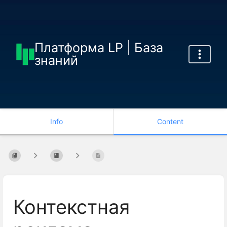
Платформа LP | База
знаний
Info
Content
Контекстная