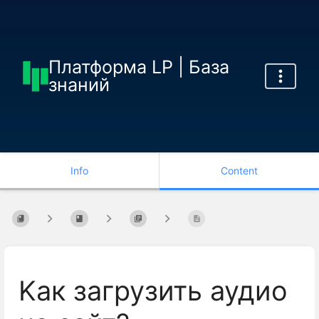
Платформа LP | База
знаний
Info
Content
Kак загрузить аудио