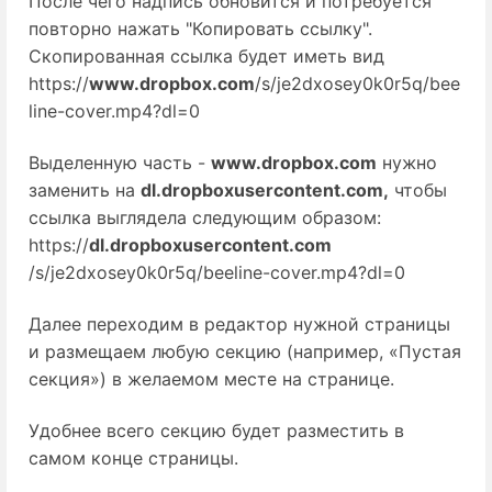
После чего надпись обновится и потребуется
повторно нажать "Копировать ссылку".
Скопированная ссылка будет иметь вид
https://
www.dropbox.com
/s/je2dxosey0k0r5q/bee
line-cover.mp4?dl=0
Выделенную часть - 
www.dropbox.com
 нужно 
заменить на 
dl.dropboxusercontent.com,
 чтобы 
ссылка выглядела следующим образом: 
https://
dl.dropboxusercontent.com
/s/je2dxosey0k0r5q/beeline-cover.mp4?dl=0
Далее переходим в редактор нужной страницы
и размещаем любую секцию (например, «Пустая
секция») в желаемом месте на странице.
Удобнее всего секцию будет разместить в
самом конце страницы.