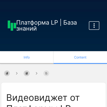
Платформа LP | База
знаний
Info
Content
Видеовиджет от