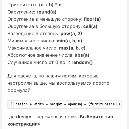
Приоритеты:
(a + b) * c
Округление:
round(a)
Округление в меньшую сторону:
floor(a)
Округление в большую сторону:
ceil(a)
Возведение в степень:
pow(a, 2)
Минимальное число:
min(a, b, c)
Максимальное число:
max(a, b, c)
Абсолютное значение числа:
abs(a)
Случайное число от 0 до 1:
random()
Для расчета, по нашим полям, которые
настроили выше, мы воспользуемся просто
формулой:
1
design + width + height + opening + (furnitures*100) + g
где
design
– переменная поля «
Выберите тип
конструкции
»