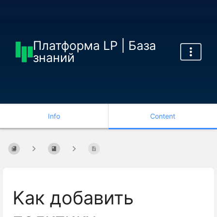
Платформа LP | База
знаний
Info
Content
Kак добавить