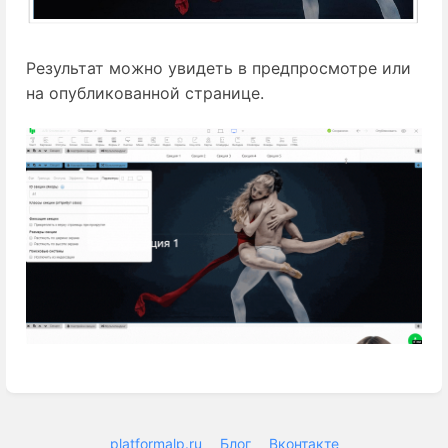
Результат можно увидеть в предпросмотре или
на опубликованной странице.
Enter
section
select
mode
platformalp.ru
Блог
Вконтакте